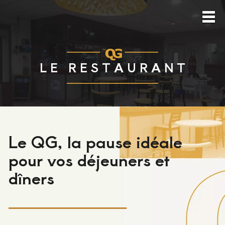
L E R E S T A U R A N T
Le QG, la pause idéale
pour vos déjeuners et
dîners