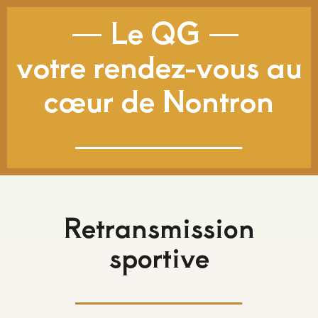
—
L
e QG
—
votre rendez-vous au
cœur de Nontron
Retransmission
sportive